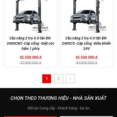
Cầu nâng 2 trụ 4.0 tấn BR-
Cầu nâng 2 trụ 4.0 tấn BR-
2400CM1-Cáp cổng -Giật cóc
2400CS -Cáp cổng -Điều khiển
hãm 1 phía
24V
42.500.000 đ
43.500.000 đ
42.800.000 đ
45.800.000 đ
1
2
›
CHỌN THEO THƯƠNG HIỆU - NHÀ SẢN XUẤT
Đối tác Cung cấp - Khách hàng - Dự án