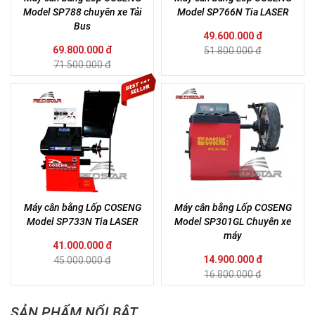
Model SP788 chuyên xe Tải
Model SP766N Tia LASER
Bus
49.600.000 đ
69.800.000 đ
51.800.000 đ
71.500.000 đ
Máy cân bằng Lốp COSENG
Máy cân bằng Lốp COSENG
Model SP733N Tia LASER
Model SP301GL Chuyên xe
máy
41.000.000 đ
14.900.000 đ
45.000.000 đ
16.800.000 đ
SẢN PHẨM NỔI BẬT