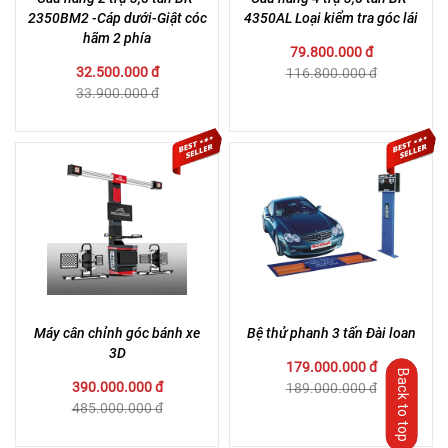
2350BM2 -Cáp dưới-Giật cóc
4350AL Loại kiểm tra góc lái
hãm 2 phía
79.800.000 đ
32.500.000 đ
116.800.000 đ
33.900.000 đ
Máy cân chỉnh góc bánh xe
Bệ thử phanh 3 tấn Đài loan
3D
179.000.000 đ
Back to top
390.000.000 đ
189.000.000 đ
485.000.000 đ