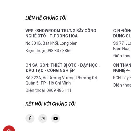
LIÊN HỆ CHÚNG TÔI
VPG -SHOWROOM TRƯNG BẦY CÔNG
C.N ĐỒNG
NGHỆ ÔTÔ - TỰ ĐỘNG HÓA
DỤNG CỤ
No.301B, Bát khối, Long biên
Số 771, 
Biên Hòa,
Điện thoại:
098 337 8866
Điện thoạ
CN SÀI GÒN: THIẾT BỊ ÔTÔ - DẠY HỌC ,
CN THAN
ĐÀO TẠO - CÔNG NGHIỆP
NGHIỆP-
Số 322A, An Dương Vương, Phường 04,
KCN Tây 
Quận 5, TP - Hồ Chí Minh.
Điện thoạ
Điện thoại:
0909 486 111
KẾT NỐI VỚI CHÚNG TÔI