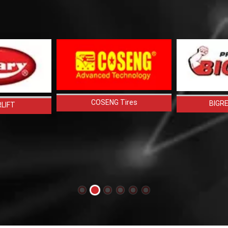
COSENG Tires
BIGRE
LIFT