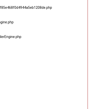
e9f85e468f0d4944a5eb1208de.php
ngine.php
lerEngine.php