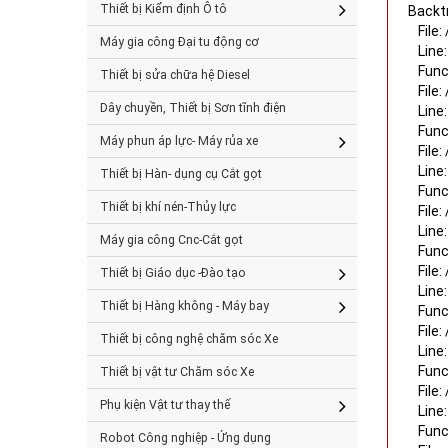
Thiết bị Kiểm định Ô tô
Backt
File
Máy gia công Đại tu động cơ
Line:
Func
Thiết bị sửa chữa hệ Diesel
File
Dây chuyền, Thiết bị Sơn tĩnh điện
Line:
Func
Máy phun áp lực- Máy rủa xe
File
Line:
Thiết bị Hàn- dụng cụ Cắt gọt
Func
Thiết bị khí nén-Thủy lực
File
Line
Máy gia công Cnc-Cắt gọt
Func
File
Thiết bị Giáo dục -Đào tạo
Line
Thiết bị Hàng không - Máy bay
Func
File
Thiết bị công nghệ chăm sóc Xe
Line:
Func
Thiết bị vật tư Chăm sóc Xe
File
Phụ kiện Vật tư thay thế
Line:
Func
Robot Công nghiệp - Ứng dụng