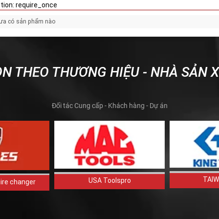
tion: require_once
hưa có sản phẩm nào
N THEO THƯƠNG HIỆU - NHÀ SẢN 
Đối tác Cung cấp - Khách hàng - Dự án
TAIW
USA Toolspro
ire changer