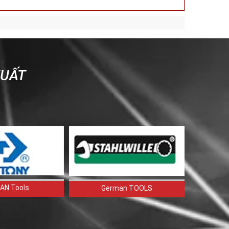
XUẤT
AN Tools
German TOOLS
PR