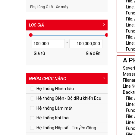
File
Line:
Phụ tùng Ô tô - Xe máy
Func
File
LỌC GIÁ
Line:
Func
File
-
Line
100,000
100,000,000
Func
Giá từ
Giá đến
A P
Severi
Messa
NHÓM CHỨC NĂNG
Filen
Line 
Hệ thống Nhiên liệu
Backt
File
Hệ thống Điện - Bộ điều khiển Ecu
Line:
Hệ thống Làm mát
Func
File
Hệ thống Khí thải
Line:
Hệ thống Hộp số - Truyền động
Func
File