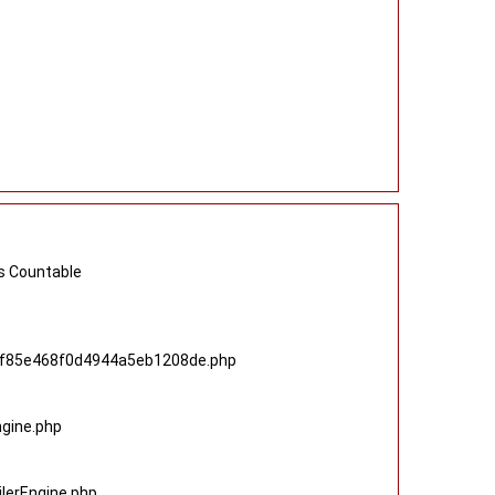
s Countable
e9f85e468f0d4944a5eb1208de.php
ngine.php
lerEngine.php