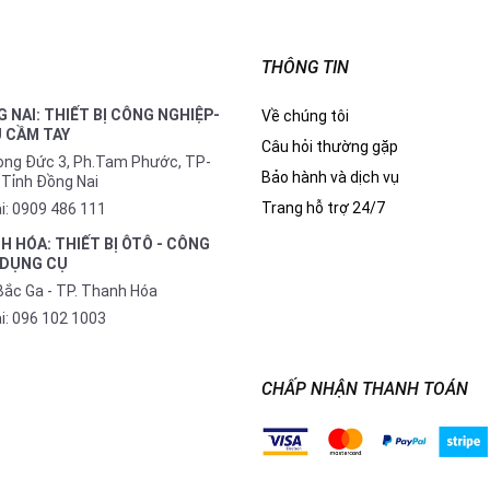
THÔNG TIN
 NAI: THIẾT BỊ CÔNG NGHIỆP-
Về chúng tôi
 CẦM TAY
Câu hỏi thường gặp
Long Đức 3, Ph.Tam Phước, TP-
Bảo hành và dịch vụ
 Tỉnh Đồng Nai
Trang hỗ trợ 24/7
i:
0909 486 111
H HÓA: THIẾT BỊ ÔTÔ - CÔNG
 DỤNG CỤ
Bắc Ga - TP. Thanh Hóa
i:
096 102 1003
CHẤP NHẬN THANH TOÁN