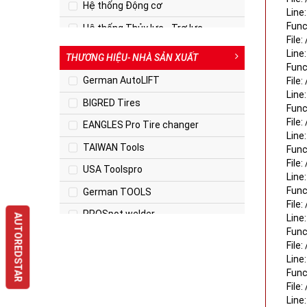
Hệ thống Động cơ
Line:
Func
Hệ thống Thủy lực - Trợ lực
File
Hệ thống Phanh - An toàn
Line
THƯƠNG HIỆU- NHÀ SẢN XUẤT
Func
Hệ thống Lái - Lốp xe
German AutoLIFT
File
Line
Hệ thống Thay định kỳ
BIGRED Tires
Func
Dụng cụ Chuyên dụng
File
EANGLES Pro Tire changer
Line:
Thân vỏ xe
TAIWAN Tools
Func
File
USA Toolspro
Line:
Func
German TOOLS
File
PROSpot welder
Line:
AUTOREDSTAR
Func
Germany CARLIFT
File
CAR LIFT Pro
Line:
Func
BATTERY TEST
File
Line
Auto REFRIGERANT