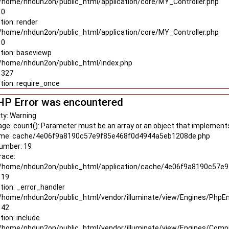
: /home/nhdun2on/public_html/application/core/MY_Controller.php
 0
tion: render
: /home/nhdun2on/public_html/application/core/MY_Controller.php
 0
tion: baseviewp
: /home/nhdun2on/public_html/index.php
: 327
tion: require_once
HP Error was encountered
ty: Warning
ge: count(): Parameter must be an array or an object that implement
ame: cache/4e06f9a8190c57e9f85e468f0d4944a5eb1208de.php
Number: 19
race:
: /home/nhdun2on/public_html/application/cache/4e06f9a8190c57
 19
tion: _error_handler
: /home/nhdun2on/public_html/vendor/illuminate/view/Engines/PhpE
 42
tion: include
: /home/nhdun2on/public_html/vendor/illuminate/view/Engines/Compi