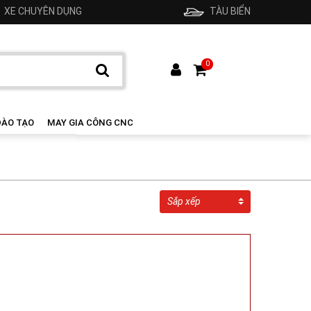
XE CHUYÊN DỤNG
TÀU BIỂN
0
ĐÀO TẠO
MAY GIA CÔNG CNC