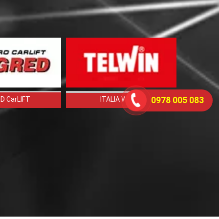
IT
D CarLIFT
0978 005 083
ITALIA Welder