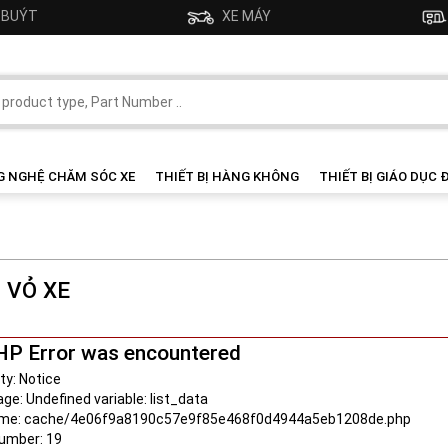
- BUÝT
XE MÁY
G NGHỆ CHĂM SÓC XE
THIẾT BỊ HÀNG KHÔNG
THIẾT BỊ GIÁO DỤC 
 VỎ XE
HP Error was encountered
ty: Notice
e: Undefined variable: list_data
ame: cache/4e06f9a8190c57e9f85e468f0d4944a5eb1208de.php
Number: 19