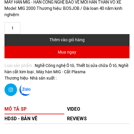
MÁY HÀN MIG - HÀN CÔNG NGHỆ BẢO VỆ MỐI HÀN THÂN VỎ XE
Model: MIG 2000 Thương hiệu: BOSJOB / Đài loan 40 năm kinh
nghiệm
Thêm vào giỏ hàng
Mua ngay
Loại sản phẩm :
Nghề Công nghệ Ô tô
Thiết bị sửa chữa Ô tô
Nghề
hàn cắt kim loại
Máy hàn MIG - Cắt Plasma
Thương hiệu- Nhà sản xuất :
MÔ TẢ SP
VIDEO
HDSD - BẢN VẼ
REVIEWS