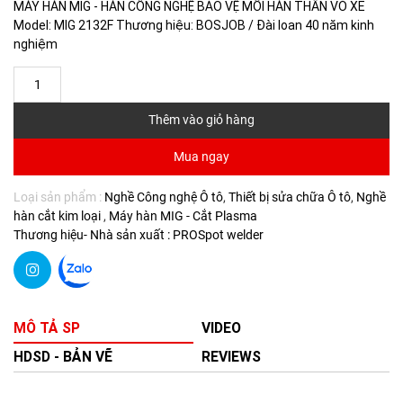
MÁY HÀN MIG - HÀN CÔNG NGHỆ BẢO VỆ MỐI HÀN THÂN VỎ XE
Model: MIG 2132F Thương hiệu: BOSJOB / Đài loan 40 năm kinh
nghiệm
Thêm vào giỏ hàng
Mua ngay
Loại sản phẩm :
Nghề Công nghệ Ô tô
Thiết bị sửa chữa Ô tô
Nghề
hàn cắt kim loại
Máy hàn MIG - Cắt Plasma
Thương hiệu- Nhà sản xuất :
PROSpot welder
MÔ TẢ SP
VIDEO
HDSD - BẢN VẼ
REVIEWS