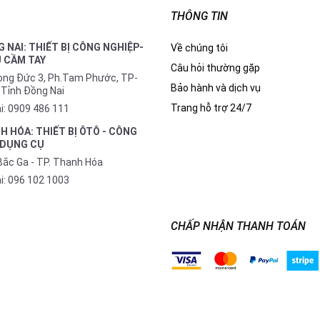
THÔNG TIN
 NAI: THIẾT BỊ CÔNG NGHIỆP-
Về chúng tôi
 CẦM TAY
Câu hỏi thường gặp
Long Đức 3, Ph.Tam Phước, TP-
Bảo hành và dịch vụ
 Tỉnh Đồng Nai
Trang hỗ trợ 24/7
i:
0909 486 111
H HÓA: THIẾT BỊ ÔTÔ - CÔNG
 DỤNG CỤ
Bắc Ga - TP. Thanh Hóa
i:
096 102 1003
CHẤP NHẬN THANH TOÁN