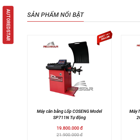
SẢN PHẨM NỔI BẬT
AUTOREDSTAR
Máy cân bằng Lốp COSENG Model
Máy 
SP711N Tự động
2
19.800.000 đ
21.900.000 đ