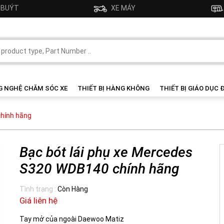
- BUÝT
XE MÁY
G NGHỆ CHĂM SÓC XE
THIẾT BỊ HÀNG KHÔNG
THIẾT BỊ GIÁO DỤC 
chính hãng
Bạc bót lái phụ xe Mercedes
S320 WDB140 chính hãng
Tình trạng :
Còn Hàng
Giá liên hệ
Tay mở của ngoài Daewoo Matiz