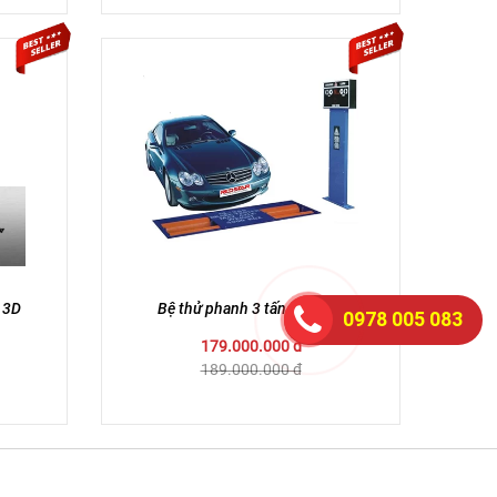
 3D
Bệ thử phanh 3 tấn Đài loan
0978 005 083
179.000.000 đ
189.000.000 đ