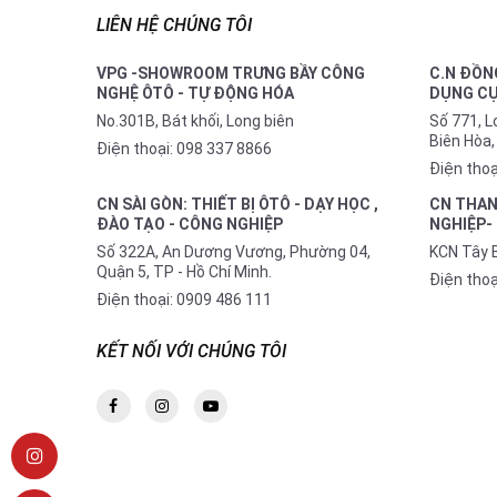
LIÊN HỆ CHÚNG TÔI
VPG -SHOWROOM TRƯNG BẦY CÔNG
C.N ĐỒNG
NGHỆ ÔTÔ - TỰ ĐỘNG HÓA
DỤNG CỤ
No.301B, Bát khối, Long biên
Số 771, 
Biên Hòa,
Điện thoại:
098 337 8866
Điện thoạ
CN SÀI GÒN: THIẾT BỊ ÔTÔ - DẠY HỌC ,
CN THAN
ĐÀO TẠO - CÔNG NGHIỆP
NGHIỆP-
Số 322A, An Dương Vương, Phường 04,
KCN Tây 
Quận 5, TP - Hồ Chí Minh.
Điện thoạ
Điện thoại:
0909 486 111
KẾT NỐI VỚI CHÚNG TÔI