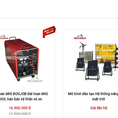
hàn MIG BOSJOB Đài loan MIG
Mô hình đào tạo Hệ thống năn
000, hàn bảo vệ thân vỏ xe
mặt trời
16.900.000 đ
Giá liên hệ
17.500.000 đ