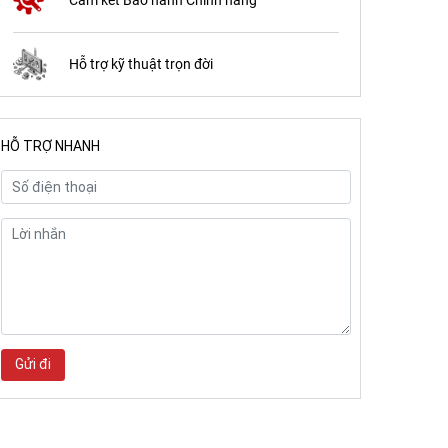
Hỗ trợ kỹ thuật trọn đời
HỖ TRỢ NHANH
Gửi đi