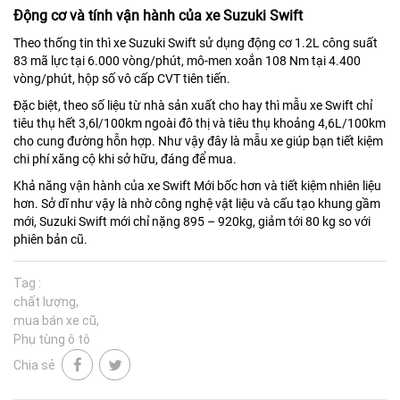
Động cơ và tính vận hành của xe Suzuki Swift
Theo thống tin thì xe Suzuki Swift sử dụng động cơ 1.2L công suất
83 mã lực tại 6.000 vòng/phút, mô-men xoắn 108 Nm tại 4.400
vòng/phút, hộp số vô cấp CVT tiên tiến.
Đặc biệt, theo số liệu từ nhà sản xuất cho hay thì mẫu xe Swift chỉ
tiêu thụ hết 3,6l/100km ngoài đô thị và tiêu thụ khoảng 4,6L/100km
cho cung đường hỗn hợp. Như vậy đây là mẫu xe giúp bạn tiết kiệm
chi phí xăng cộ khi sở hữu, đáng để mua.
Khả năng vận hành của xe Swift Mới bốc hơn và tiết kiệm nhiên liệu
hơn. Sở dĩ như vậy là nhờ công nghệ vật liệu và cấu tạo khung gầm
mới, Suzuki Swift mới chỉ nặng 895 – 920kg, giảm tới 80 kg so với
phiên bản cũ.
Tag :
chất lượng
mua bán xe cũ
Phụ tùng ô tô
Chia sẻ