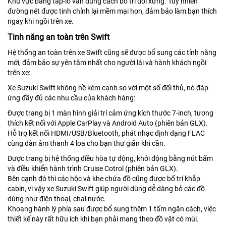
Khu vực bảng táp-lô vẫn dùng cách bố trí đối xứng. Tuy nhiên
đường nét được tinh chỉnh lại mềm mại hơn, đảm bảo làm bạn thích
ngay khi ngồi trên xe.
Tinh năng an toàn trên Swift
Hệ thống an toàn trên xe Swift cũng sẽ được bổ sung các tính năng
mới, đảm bảo sự yên tâm nhất cho người lái và hành khách ngồi
trên xe:
Xe Suzuki Swift không hề kém cạnh so với một số đối thủ, nó đáp
ứng đầy đủ các nhu cầu của khách hàng:
Được trang bị 1 màn hình giải trí cảm ứng kích thước 7-inch, tương
thích kết nối với Apple CarPlay và Android Auto (phiên bản GLX).
Hỗ trợ kết nối HDMI/USB/Bluetooth, phát nhạc định dạng FLAC
cùng dàn âm thanh 4 loa cho bạn thư giãn khi cần.
Được trang bị hệ thống điều hòa tự động, khởi động bằng nút bấm
và điều khiển hành trình Cruise Cotrol (phiên bản GLX).
Bên cạnh đó thì các hộc và khe chứa đồ cũng được bố trí khắp
cabin, vì vậy xe Suzuki Swift giúp người dùng dễ dàng bỏ các đồ
dùng như điện thoại, chai nước.
Khoang hành lý phía sau được bổ sung thêm 1 tấm ngăn cách, việc
thiết kế này rất hữu ích khi bạn phải mang theo đồ vật có mùi.