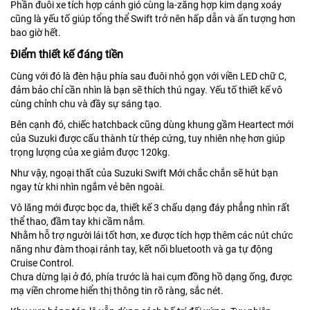
Phần đuôi xe tích hợp cánh gió cùng la-zăng hợp kim dạng xoáy
cũng là yếu tố giúp tổng thể Swift trở nên hấp dẫn và ấn tượng hơn
bao giờ hết.
Điểm thiết kế đáng tiền
Cùng với đó là đèn hậu phía sau đuôi nhỏ gọn với viền LED chữ C,
đảm bảo chỉ cần nhìn là bạn sẽ thích thú ngay. Yếu tố thiết kế vô
cùng chỉnh chu và đầy sự sáng tạo.
Bên cạnh đó, chiếc hatchback cũng dùng khung gầm Heartect mới
của Suzuki được cấu thành từ thép cứng, tuy nhiên nhẹ hơn giúp
trọng lượng của xe giảm được 120kg.
Như vậy, ngoại thất của Suzuki Swift Mới chắc chắn sẽ hút bạn
ngay từ khi nhìn ngắm vẻ bên ngoài.
Vô lăng mới được bọc da, thiết kế 3 chấu dạng đáy phẳng nhìn rất
thể thao, đầm tay khi cầm nắm.
Nhằm hỗ trợ người lái tốt hơn, xe được tích hợp thêm các nút chức
năng như đàm thoại rảnh tay, kết nối bluetooth và ga tự động
Cruise Control.
Chưa dừng lại ở đó, phía trước là hai cụm đồng hồ dạng ống, được
mạ viền chrome hiển thị thông tin rõ ràng, sắc nét.