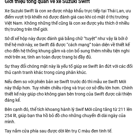
Giới thiệu tổng quan về xe Suzuki Swift
Xe Suzuki Swift là con xe được nhập khẩu trực tiếp tại Thái Lan, ưu
điểm vượt trội khiến nó được đánh giá cao khi có mặt ở thị trường
Việt Nam. Không những thế cũng là con xe được yêu thích ở nhiều
thị trường trên thế giới.
Sở dĩ xế hộp này được đánh giá bằng chữ “tuyệt” như vậy là bởi ở
thế hệ mới này, xe Swift đã được “cách mạng” toàn diện về thiết kế
cho đến hệ thống khung gầm và còn bổ sung thêm nhiều tiện nghi
mới trên xe, tính an toàn được trang bị đầy đủ.
Sự thay đổi chóng mặt này là yếu tố giúp xe Swift ăn đứt với các đối
thủ cạnh tranh khác trong cùng phân khúc.
Nếu đem so với phiên bản xe Swift trước đó thì mẫu xe Swift Mới
này thấp hơn. Tuy nhiên chiều rộng và trục cơ sở đều lớn hơn. Chính
thiết kế này giúp cho không gian bên trong của Swift được cải thiện
đáng kể.
Bên cạnh đó, thể tích khoang hành lý Swif Mới cũng tăng từ 211 lên
254 lít, giúp bạn tha hồ bỏ đồ cho những chuyến đi dài ngày của
mình.
Tay nắm cửa phía sau được dời lên trụ C màu đen tinh tế.